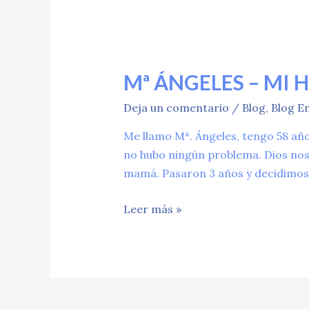
Mª
Mª ÁNGELES – MI 
Ángeles
Deja un comentario
/
Blog
,
Blog E
–
mi
Me llamo Mª. Ángeles, tengo 58 año
historia
no hubo ningún problema. Dios nos 
mamá. Pasaron 3 años y decidimos 
Leer más »