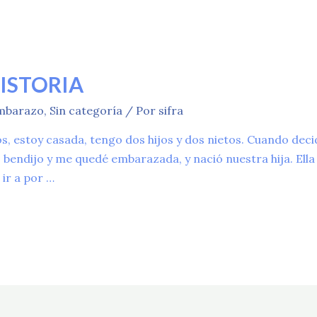
HISTORIA
mbarazo
,
Sin categoría
/ Por
sifra
s, estoy casada, tengo dos hijos y dos nietos. Cuando deci
bendijo y me quedé embarazada, y nació nuestra hija. Ella
ir a por …